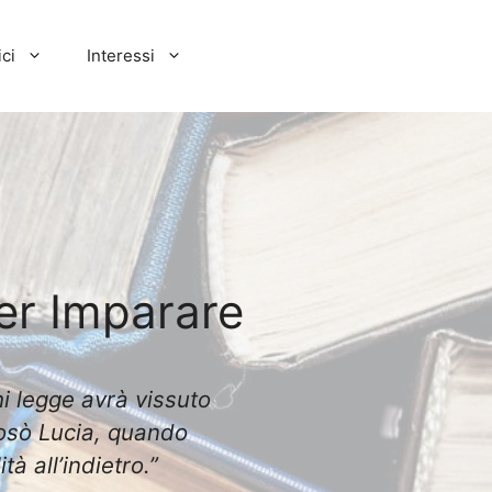
ci
Interessi
er Imparare
hi legge avrà vissuto
osò Lucia, quando
à all’indietro.”