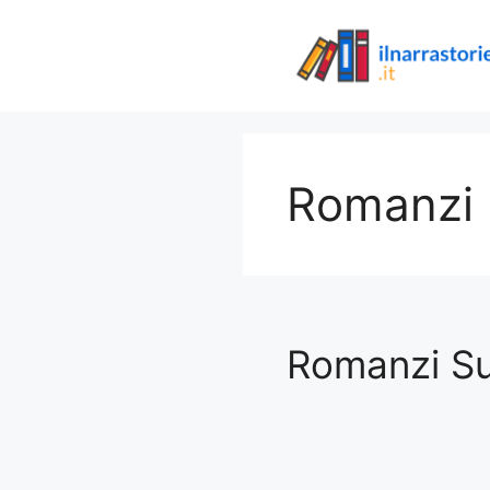
Vai
al
contenuto
Romanzi
Romanzi Su