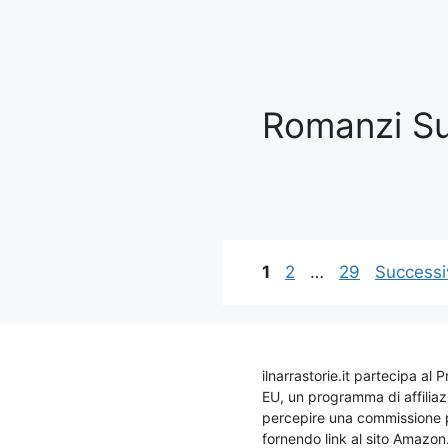
Romanzi Su
Navigazione
Pagina
Pagina
Pagina
1
2
…
29
Success
articolo
ilnarrastorie.it partecipa a
EU, un programma di affiliazi
percepire una commissione p
fornendo link al sito Amazon.