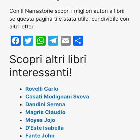
Con Il Narrastorie scopri i migliori autori e libri:
se questa pagina ti è stata utile, condividile con
altri lettori
F
T
W
T
E
S
a
w
h
el
m
h
Scopri altri libri
c
itt
at
e
ai
ar
e
er
s
gr
l
e
interessanti!
b
A
a
o
p
m
Rovelli Carlo
Casati Modignani Sveva
o
p
Dandini Serena
k
Magris Claudio
Moyes Jojo
D’Este Isabella
Fante John