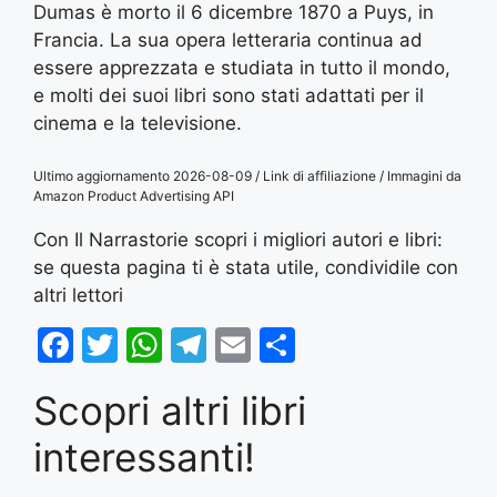
Dumas è morto il 6 dicembre 1870 a Puys, in
Francia. La sua opera letteraria continua ad
essere apprezzata e studiata in tutto il mondo,
e molti dei suoi libri sono stati adattati per il
cinema e la televisione.
Ultimo aggiornamento 2026-08-09 / Link di affiliazione / Immagini da
Amazon Product Advertising API
Con Il Narrastorie scopri i migliori autori e libri:
se questa pagina ti è stata utile, condividile con
altri lettori
F
T
W
T
E
S
a
w
h
el
m
h
Scopri altri libri
c
itt
at
e
ai
ar
e
er
s
gr
l
e
interessanti!
b
A
a