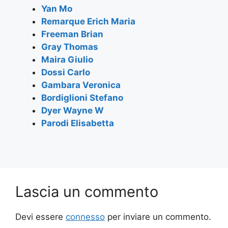
o
p
m
Yan Mo
Remarque Erich Maria
o
p
Freeman Brian
k
Gray Thomas
Maira Giulio
Dossi Carlo
Gambara Veronica
Bordiglioni Stefano
Dyer Wayne W
Parodi Elisabetta
Lascia un commento
Devi essere
connesso
per inviare un commento.