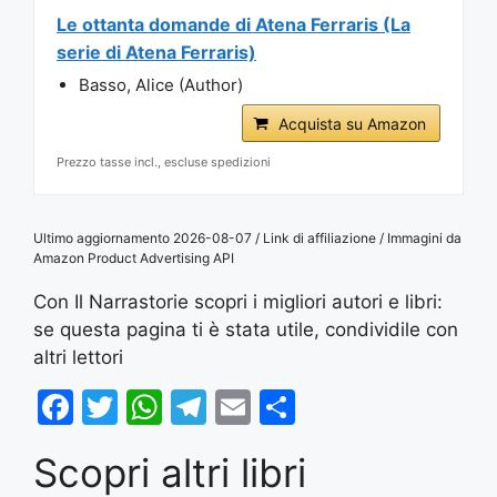
Le ottanta domande di Atena Ferraris (La
serie di Atena Ferraris)
Basso, Alice (Author)
Acquista su Amazon
Prezzo tasse incl., escluse spedizioni
Ultimo aggiornamento 2026-08-07 / Link di affiliazione / Immagini da
Amazon Product Advertising API
Con Il Narrastorie scopri i migliori autori e libri:
se questa pagina ti è stata utile, condividile con
altri lettori
F
T
W
T
E
S
a
w
h
el
m
h
Scopri altri libri
c
itt
at
e
ai
ar