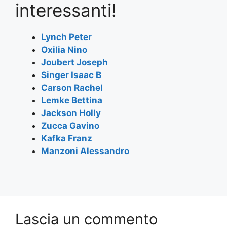
e
er
s
gr
l
e
interessanti!
b
A
a
o
p
m
Lynch Peter
Oxilia Nino
o
p
Joubert Joseph
k
Singer Isaac B
Carson Rachel
Lemke Bettina
Jackson Holly
Zucca Gavino
Kafka Franz
Manzoni Alessandro
Lascia un commento