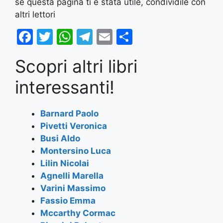
se questa pagina ti è stata utile, condividile con
altri lettori
F
T
W
T
E
S
a
w
h
el
m
h
Scopri altri libri
c
itt
at
e
ai
ar
e
er
s
gr
l
e
interessanti!
b
A
a
o
p
m
Barnard Paolo
Pivetti Veronica
o
p
Busi Aldo
k
Montersino Luca
Lilin Nicolai
Agnelli Marella
Varini Massimo
Fassio Emma
Mccarthy Cormac