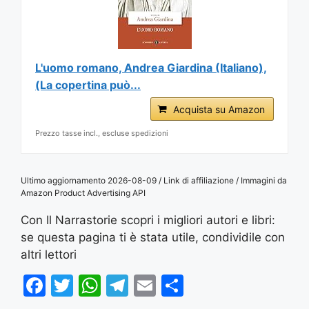
L'uomo romano, Andrea Giardina (Italiano),
(La copertina può...
Acquista su Amazon
Prezzo tasse incl., escluse spedizioni
Ultimo aggiornamento 2026-08-09 / Link di affiliazione / Immagini da
Amazon Product Advertising API
Con Il Narrastorie scopri i migliori autori e libri:
se questa pagina ti è stata utile, condividile con
altri lettori
F
T
W
T
E
S
a
w
h
el
m
h