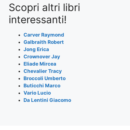
Scopri altri libri
c
itt
at
e
ai
ar
e
er
s
gr
l
e
interessanti!
b
A
a
o
p
m
Carver Raymond
Galbraith Robert
o
p
Jong Erica
k
Crownover Jay
Eliade Mircea
Chevalier Tracy
Broccoli Umberto
Buticchi Marco
Vario Lucio
Da Lentini Giacomo