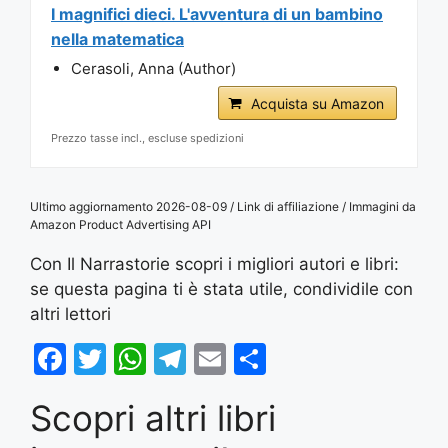
I magnifici dieci. L'avventura di un bambino
nella matematica
Cerasoli, Anna (Author)
Acquista su Amazon
Prezzo tasse incl., escluse spedizioni
Ultimo aggiornamento 2026-08-09 / Link di affiliazione / Immagini da
Amazon Product Advertising API
Con Il Narrastorie scopri i migliori autori e libri:
se questa pagina ti è stata utile, condividile con
altri lettori
F
T
W
T
E
S
a
w
h
el
m
h
Scopri altri libri
c
itt
at
e
ai
ar