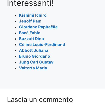
e
er
s
gr
l
e
interessanti!
b
A
a
o
p
m
Kishimi Ichiro
Jenoff Pam
o
p
Giordano Raphaëlle
k
Bacà Fabio
Buzzati Dino
Céline Louis-Ferdinand
Abbott Juliana
Bruno Giordano
Jung Carl Gustav
Valtorta Maria
Lascia un commento