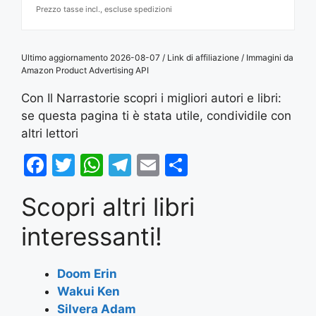
Prezzo tasse incl., escluse spedizioni
Ultimo aggiornamento 2026-08-07 / Link di affiliazione / Immagini da
Amazon Product Advertising API
Con Il Narrastorie scopri i migliori autori e libri:
se questa pagina ti è stata utile, condividile con
altri lettori
F
T
W
T
E
S
a
w
h
el
m
h
Scopri altri libri
c
itt
at
e
ai
ar
e
er
s
gr
l
e
interessanti!
b
A
a
o
p
m
Doom Erin
Wakui Ken
o
p
Silvera Adam