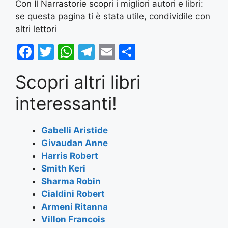
Con Il Narrastorie scopri i migliori autori e libri:
se questa pagina ti è stata utile, condividile con
altri lettori
F
T
W
T
E
S
a
w
h
el
m
h
Scopri altri libri
c
itt
at
e
ai
ar
e
er
s
gr
l
e
interessanti!
b
A
a
o
p
m
Gabelli Aristide
Givaudan Anne
o
p
Harris Robert
k
Smith Keri
Sharma Robin
Cialdini Robert
Armeni Ritanna
Villon Francois