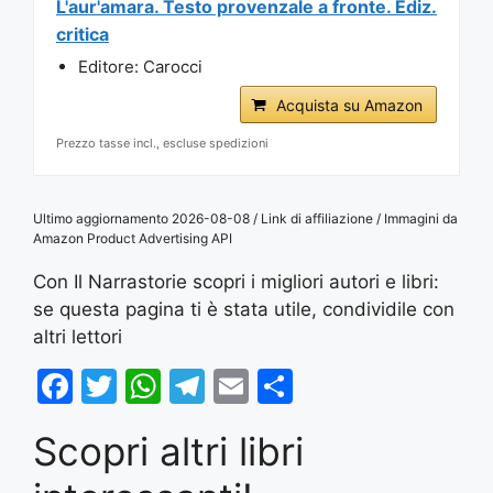
L'aur'amara. Testo provenzale a fronte. Ediz.
critica
Editore: Carocci
Acquista su Amazon
Prezzo tasse incl., escluse spedizioni
Ultimo aggiornamento 2026-08-08 / Link di affiliazione / Immagini da
Amazon Product Advertising API
Con Il Narrastorie scopri i migliori autori e libri:
se questa pagina ti è stata utile, condividile con
altri lettori
F
T
W
T
E
S
a
w
h
el
m
h
Scopri altri libri
c
itt
at
e
ai
ar
e
er
s
gr
l
e