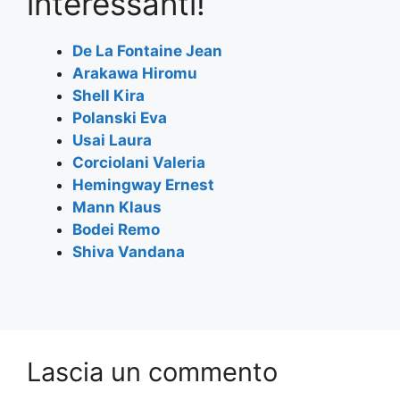
interessanti!
b
A
a
o
p
m
De La Fontaine Jean
Arakawa Hiromu
o
p
Shell Kira
k
Polanski Eva
Usai Laura
Corciolani Valeria
Hemingway Ernest
Mann Klaus
Bodei Remo
Shiva Vandana
Lascia un commento