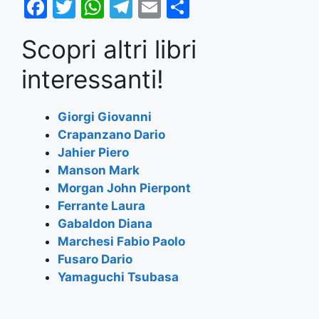
F
T
W
T
E
S
a
w
h
el
m
h
Scopri altri libri
c
itt
at
e
ai
ar
e
er
s
gr
l
e
interessanti!
b
A
a
o
p
m
Giorgi Giovanni
Crapanzano Dario
o
p
Jahier Piero
k
Manson Mark
Morgan John Pierpont
Ferrante Laura
Gabaldon Diana
Marchesi Fabio Paolo
Fusaro Dario
Yamaguchi Tsubasa