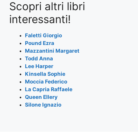
Scopri altri libri
c
itt
at
e
ai
ar
e
er
s
gr
l
e
interessanti!
b
A
a
o
p
m
Faletti Giorgio
Pound Ezra
o
p
Mazzantini Margaret
k
Todd Anna
Lee Harper
Kinsella Sophie
Moccia Federico
La Capria Raffaele
Queen Ellery
Silone Ignazio