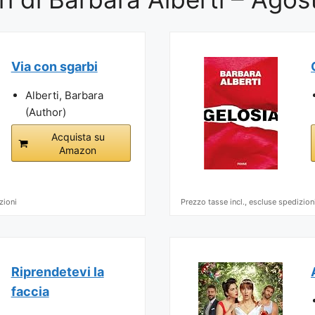
Via con sgarbi
Alberti, Barbara
(Author)
Acquista su
Amazon
zioni
Prezzo tasse incl., escluse spedizion
Riprendetevi la
faccia