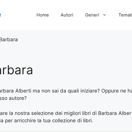
Home
Autori
Generi
Temati
 Barbara
arbara
Barbara Alberti ma non sai da quali iniziare? Oppure ne hai
esso autore?
are la nostra selezione dei migliori libri di Barbara Alber
 per arricchire la tua collezione di libri.