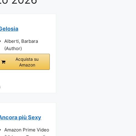
Gelosia
Alberti, Barbara
(Author)
Acquista su
Amazon
i
Ancora più Sexy
Amazon Prime Video