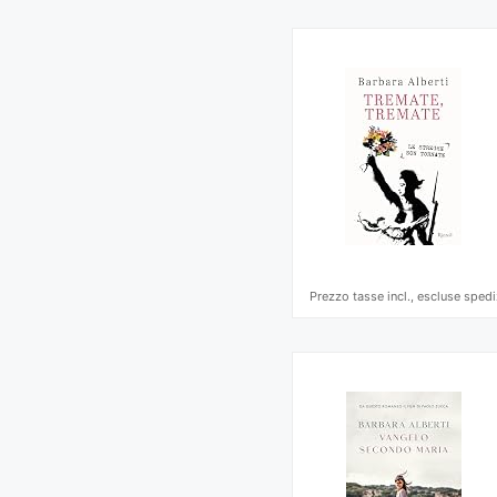
Prezzo tasse incl., escluse spedi