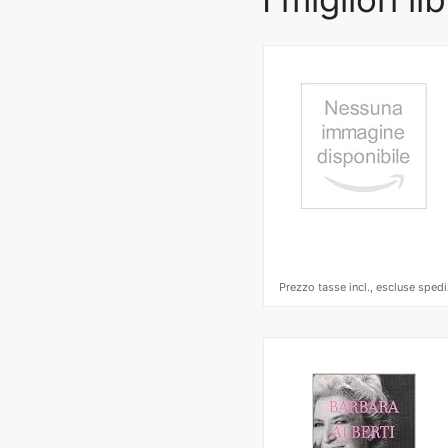
Prezzo tasse incl., escluse spedi