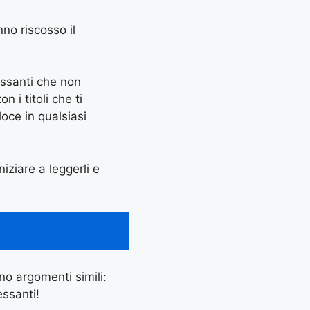
nno riscosso il
essanti che non
 i titoli che ti
oce in qualsiasi
niziare a leggerli e
ano argomenti simili:
essanti!