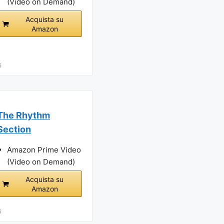
(Video on Demand)
Acquista su
Amazon
i
The Rhythm
Section
Amazon Prime Video
(Video on Demand)
Acquista su
Amazon
i