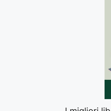
I migliori l