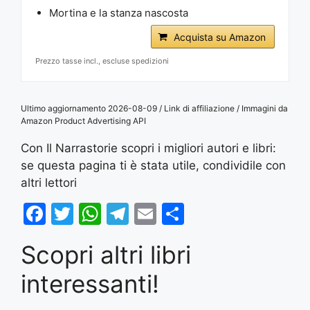
Mortina e la stanza nascosta
Acquista su Amazon
Prezzo tasse incl., escluse spedizioni
Ultimo aggiornamento 2026-08-09 / Link di affiliazione / Immagini da
Amazon Product Advertising API
Con Il Narrastorie scopri i migliori autori e libri:
se questa pagina ti è stata utile, condividile con
altri lettori
F
T
W
T
E
S
a
w
h
el
m
h
Scopri altri libri
c
itt
at
e
ai
ar
e
er
s
gr
l
e
interessanti!
b
A
a