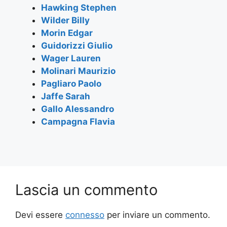
o
p
m
Hawking Stephen
Wilder Billy
o
p
Morin Edgar
k
Guidorizzi Giulio
Wager Lauren
Molinari Maurizio
Pagliaro Paolo
Jaffe Sarah
Gallo Alessandro
Campagna Flavia
Lascia un commento
Devi essere
connesso
per inviare un commento.