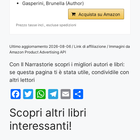
Gasperini, Brunella (Author)
Acquista su Amazon
Prezzo tasse incl., escluse spedizioni
Ultimo aggiornamento 2026-08-06 / Link di affiliazione / Immagini da
Amazon Product Advertising API
Con Il Narrastorie scopri i migliori autori e libri:
se questa pagina ti è stata utile, condividile con
altri lettori
F
T
W
T
E
S
a
w
h
el
m
h
Scopri altri libri
c
itt
at
e
ai
ar
e
er
s
gr
l
e
interessanti!
b
A
a