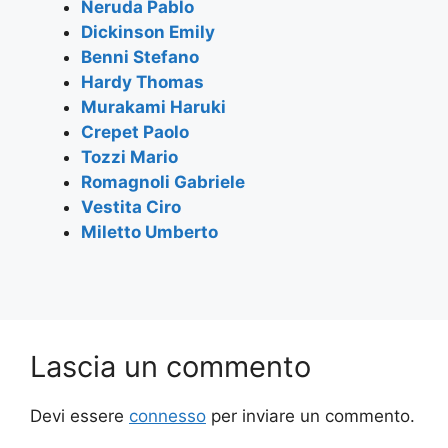
o
p
m
Neruda Pablo
Dickinson Emily
o
p
Benni Stefano
k
Hardy Thomas
Murakami Haruki
Crepet Paolo
Tozzi Mario
Romagnoli Gabriele
Vestita Ciro
Miletto Umberto
Lascia un commento
Devi essere
connesso
per inviare un commento.