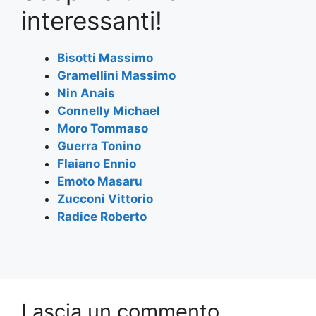
e
er
s
gr
l
e
interessanti!
b
A
a
o
p
m
Bisotti Massimo
Gramellini Massimo
o
p
Nin Anais
k
Connelly Michael
Moro Tommaso
Guerra Tonino
Flaiano Ennio
Emoto Masaru
Zucconi Vittorio
Radice Roberto
Lascia un commento