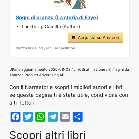
Sogni di bronzo (La storia di Faye)
Läckberg, Camilla (Author)
Acquista su Amazon
Prezzo tasse incl., escluse spedizioni
Ultimo aggiornamento 2026-08-08 / Link di affiliazione / Immagini da
Amazon Product Advertising API
Con Il Narrastorie scopri i migliori autori e libri:
se questa pagina ti è stata utile, condividile con
altri lettori
F
T
W
T
E
S
a
w
h
el
m
h
Scopri altri libri
c
itt
at
e
ai
ar