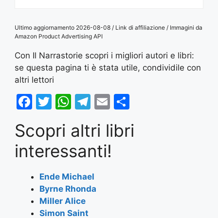
Ultimo aggiornamento 2026-08-08 / Link di affiliazione / Immagini da
Amazon Product Advertising API
Con Il Narrastorie scopri i migliori autori e libri:
se questa pagina ti è stata utile, condividile con
altri lettori
F
T
W
T
E
S
a
w
h
el
m
h
Scopri altri libri
c
itt
at
e
ai
ar
e
er
s
gr
l
e
interessanti!
b
A
a
o
p
m
Ende Michael
Byrne Rhonda
o
p
Miller Alice
k
Simon Saint