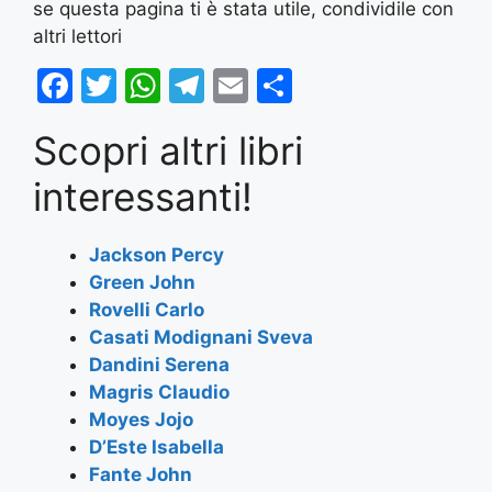
se questa pagina ti è stata utile, condividile con
altri lettori
F
T
W
T
E
S
a
w
h
el
m
h
Scopri altri libri
c
itt
at
e
ai
ar
e
er
s
gr
l
e
interessanti!
b
A
a
o
p
m
Jackson Percy
Green John
o
p
Rovelli Carlo
k
Casati Modignani Sveva
Dandini Serena
Magris Claudio
Moyes Jojo
D’Este Isabella
Fante John