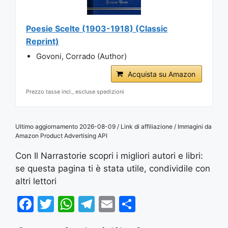
Poesie Scelte (1903-1918) (Classic
Reprint)
Govoni, Corrado (Author)
Acquista su Amazon
Prezzo tasse incl., escluse spedizioni
Ultimo aggiornamento 2026-08-09 / Link di affiliazione / Immagini da
Amazon Product Advertising API
Con Il Narrastorie scopri i migliori autori e libri:
se questa pagina ti è stata utile, condividile con
altri lettori
F
T
W
T
E
S
a
w
h
el
m
h