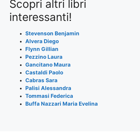
Scopri altri libri
c
itt
at
e
ai
ar
e
er
s
gr
l
e
interessanti!
b
A
a
o
p
m
Stevenson Benjamin
Alvera Diego
o
p
Flynn Gillian
k
Pezzino Laura
Gancitano Maura
Castaldi Paolo
Cabras Sara
Palisi Alessandra
Tommasi Federica
Buffa Nazzari Maria Evelina