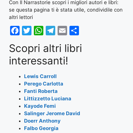
Con Il Narrastorie scopri i migliori autori e libri:
se questa pagina ti è stata utile, condividile con
altri lettori
F
T
W
T
E
S
a
w
h
el
m
h
Scopri altri libri
c
itt
at
e
ai
ar
e
er
s
gr
l
e
interessanti!
b
A
a
o
p
m
Lewis Carroll
Perego Carlotta
o
p
Fanti Roberta
k
Littizzetto Luciana
Kayode Femi
Salinger Jerome David
Doerr Anthony
Falbo Georgia