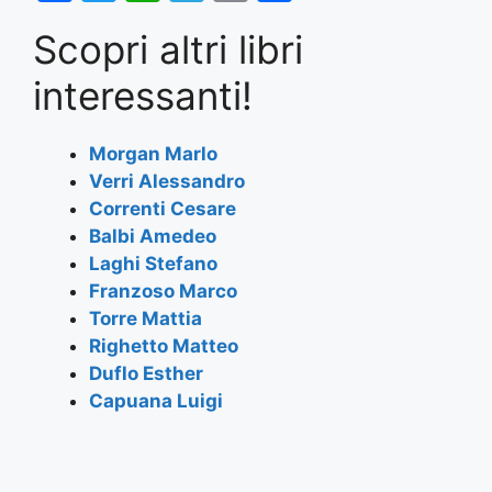
a
w
h
el
m
h
Scopri altri libri
c
itt
at
e
ai
ar
e
er
s
gr
l
e
interessanti!
b
A
a
o
p
m
Morgan Marlo
Verri Alessandro
o
p
Correnti Cesare
k
Balbi Amedeo
Laghi Stefano
Franzoso Marco
Torre Mattia
Righetto Matteo
Duflo Esther
Capuana Luigi