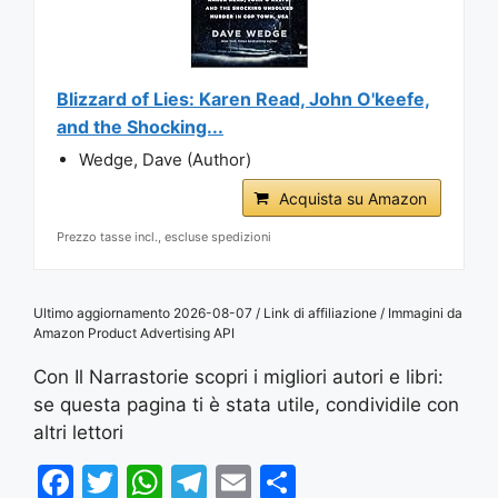
Blizzard of Lies: Karen Read, John O'keefe,
and the Shocking...
Wedge, Dave (Author)
Acquista su Amazon
Prezzo tasse incl., escluse spedizioni
Ultimo aggiornamento 2026-08-07 / Link di affiliazione / Immagini da
Amazon Product Advertising API
Con Il Narrastorie scopri i migliori autori e libri:
se questa pagina ti è stata utile, condividile con
altri lettori
F
T
W
T
E
S