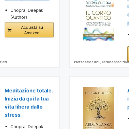
Chopra, Deepak
(Author)
Acquista su
Amazon
zioni
Prezzo tasse incl., escluse spedizion
Meditazione totale.
Inizia da qui la tua
vita libera dallo
stress
Chopra, Deepak