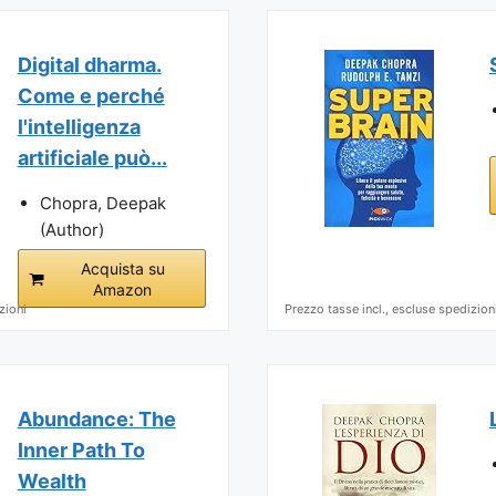
Digital dharma.
Come e perché
l'intelligenza
artificiale può...
Chopra, Deepak
(Author)
Acquista su
Amazon
zioni
Prezzo tasse incl., escluse spedizion
Abundance: The
Inner Path To
Wealth