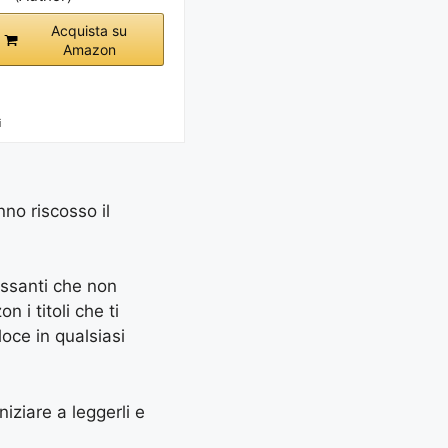
Acquista su
Amazon
i
nno riscosso il
essanti che non
 i titoli che ti
oce in qualsiasi
niziare a leggerli e