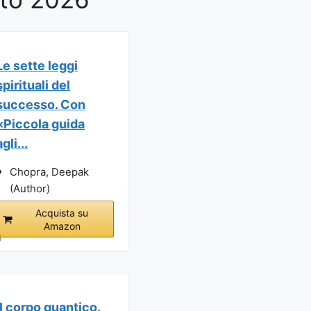
Le sette leggi
spirituali del
successo. Con
«Piccola guida
agli...
Chopra, Deepak
(Author)
Acquista su
Amazon
i
Il corpo quantico.