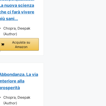
La nuova scienza
che ci farà vivere
più sani...
Chopra, Deepak
(Author)
Acquista su
Amazon
i
Abbondanza. La via
interiore alla
prosperità
Chopra, Deepak
(Author)