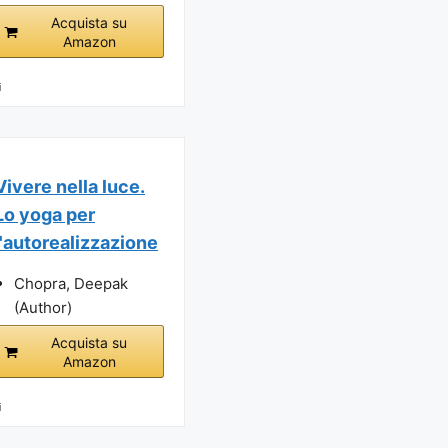
Acquista su
Amazon
i
Vivere nella luce.
Lo yoga per
l'autorealizzazione
Chopra, Deepak
(Author)
Acquista su
Amazon
i