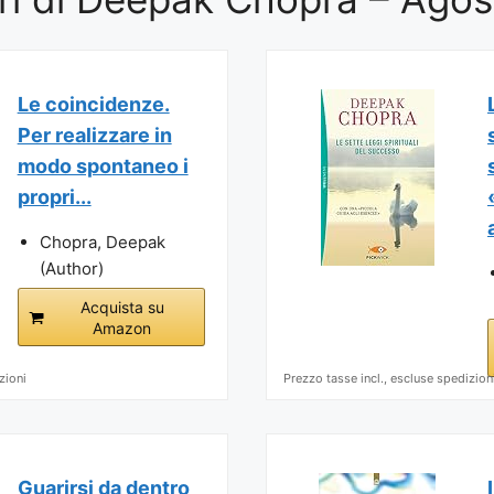
Le coincidenze.
Per realizzare in
modo spontaneo i
propri...
Chopra, Deepak
(Author)
Acquista su
Amazon
zioni
Prezzo tasse incl., escluse spedizion
Guarirsi da dentro