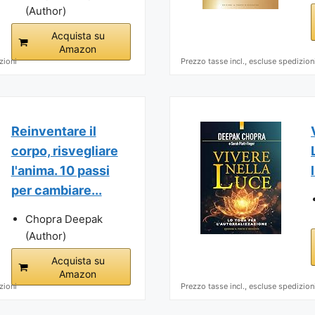
(Author)
Acquista su
Amazon
zioni
Prezzo tasse incl., escluse spedizion
Reinventare il
corpo, risvegliare
l'anima. 10 passi
per cambiare...
Chopra Deepak
(Author)
Acquista su
Amazon
zioni
Prezzo tasse incl., escluse spedizion