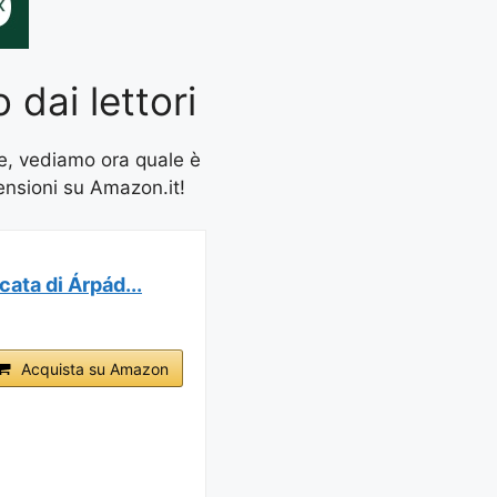
 dai lettori
te, vediamo ora quale è
ecensioni su Amazon.it!
cata di Árpád...
Acquista su Amazon