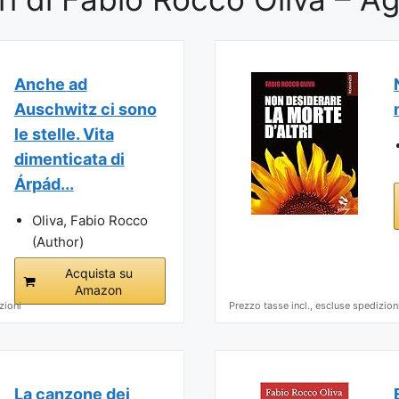
Anche ad
Auschwitz ci sono
le stelle. Vita
dimenticata di
Árpád...
Oliva, Fabio Rocco
(Author)
Acquista su
Amazon
zioni
Prezzo tasse incl., escluse spedizion
La canzone dei