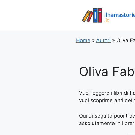
Vai
al
contenuto
Home
»
Autori
»
Oliva F
Oliva Fa
Vuoi leggere i libri di 
vuoi scoprirne altri del
Qui di seguito puoi trov
assolutamente in libreria