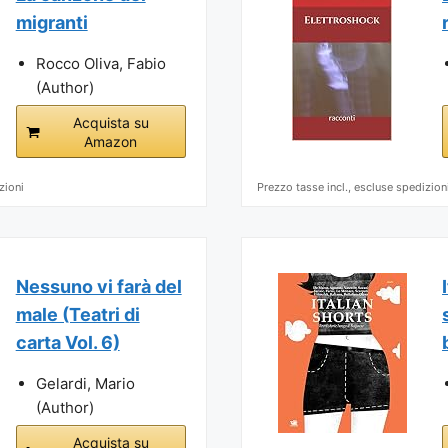
migranti
Rocco Oliva, Fabio
(Author)
Acquista su
Amazon
zioni
Prezzo tasse incl., escluse spedizion
Nessuno vi farà del
male (Teatri di
carta Vol. 6)
Gelardi, Mario
(Author)
Acquista su