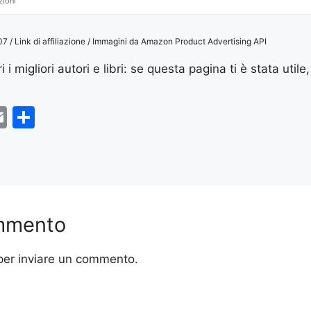
zioni
/ Link di affiliazione / Immagini da Amazon Product Advertising API
 i migliori autori e libri: se questa pagina ti è stata utile,
E
S
m
h
ai
ar
r
l
e
ommento
er inviare un commento.