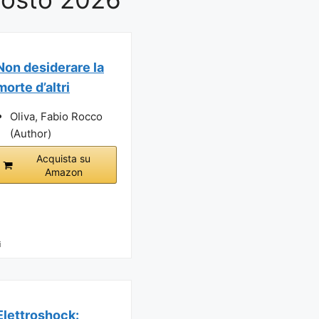
Non desiderare la
morte d’altri
Oliva, Fabio Rocco
(Author)
Acquista su
Amazon
i
Elettroshock: