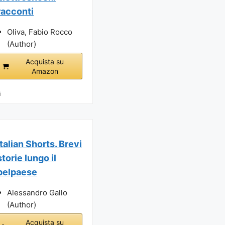
racconti
Oliva, Fabio Rocco
(Author)
Acquista su
Amazon
i
Italian Shorts. Brevi
storie lungo il
belpaese
Alessandro Gallo
(Author)
Acquista su