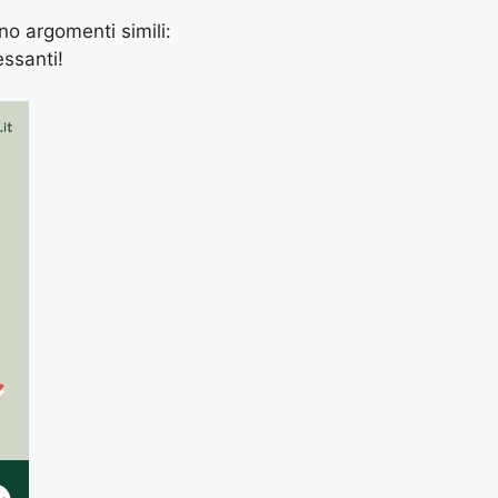
ano argomenti simili:
essanti!