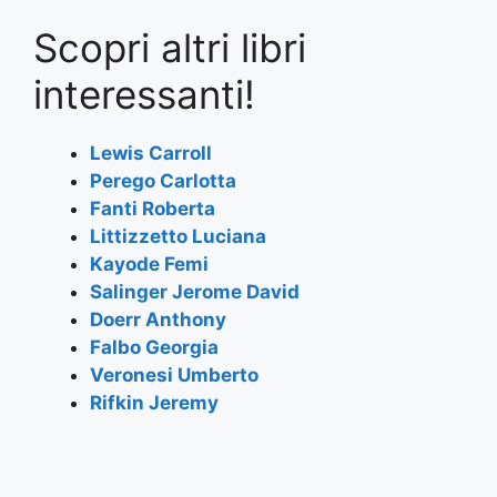
a
w
h
el
m
h
Scopri altri libri
c
itt
at
e
ai
ar
e
er
s
gr
l
e
interessanti!
b
A
a
o
p
m
Lewis Carroll
Perego Carlotta
o
p
Fanti Roberta
k
Littizzetto Luciana
Kayode Femi
Salinger Jerome David
Doerr Anthony
Falbo Georgia
Veronesi Umberto
Rifkin Jeremy