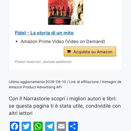
Fidel - La storia di un mito
Amazon Prime Video (Video on Demand)
Acquista su Amazon
Prezzo tasse incl., escluse spedizioni
Ultimo aggiornamento 2026-08-10 / Link di affiliazione / Immagini da
Amazon Product Advertising API
Con Il Narrastorie scopri i migliori autori e libri:
se questa pagina ti è stata utile, condividile con
altri lettori
F
T
W
T
E
S