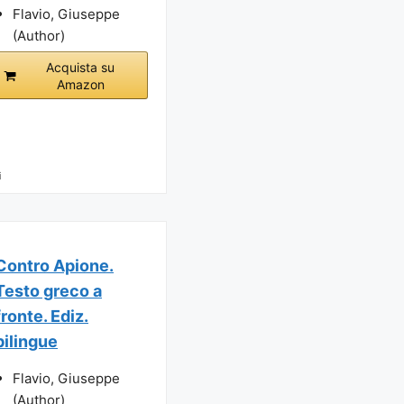
Flavio, Giuseppe
(Author)
Acquista su
Amazon
i
Contro Apione.
Testo greco a
fronte. Ediz.
bilingue
Flavio, Giuseppe
(Author)