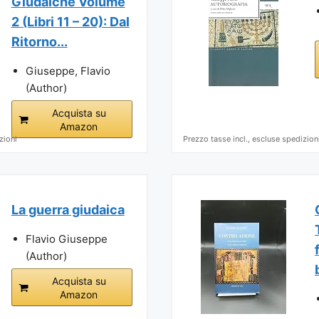
Giudaiche Volume
2 (Libri 11 – 20): Dal
Ritorno...
Giuseppe, Flavio
(Author)
Acquista su
Amazon
zioni
Prezzo tasse incl., escluse spedizion
La guerra giudaica
Flavio Giuseppe
(Author)
Acquista su
Amazon