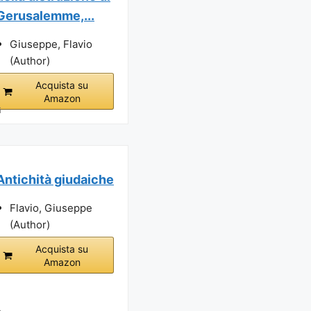
Gerusalemme,...
Giuseppe, Flavio
(Author)
Acquista su
Amazon
i
Antichità giudaiche
Flavio, Giuseppe
(Author)
Acquista su
Amazon