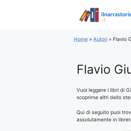
Vai
al
contenuto
Home
»
Autori
»
Flavio 
Flavio G
Vuoi leggere i libri di 
scoprirne altri dello st
Qui di seguito puoi trov
assolutamente in libreria