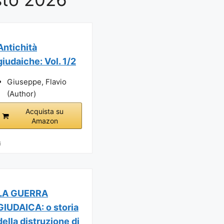
Antichità
giudaiche: Vol. 1/2
Giuseppe, Flavio
(Author)
Acquista su
Amazon
i
LA GUERRA
GIUDAICA: o storia
della distruzione di