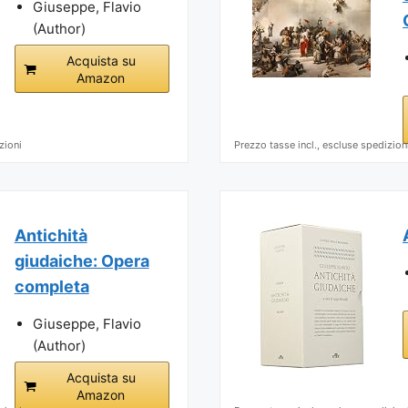
Giuseppe, Flavio
(Author)
Acquista su
Amazon
zioni
Prezzo tasse incl., escluse spedizion
Antichità
giudaiche: Opera
completa
Giuseppe, Flavio
(Author)
Acquista su
Amazon