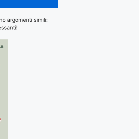
ano argomenti simili:
essanti!