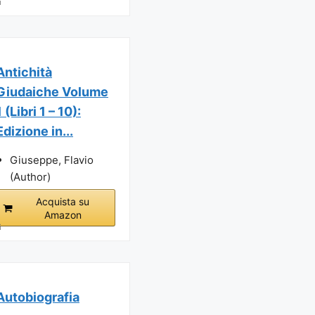
i
Antichità
Giudaiche Volume
1 (Libri 1 – 10):
Edizione in...
Giuseppe, Flavio
(Author)
Acquista su
Amazon
i
Autobiografia