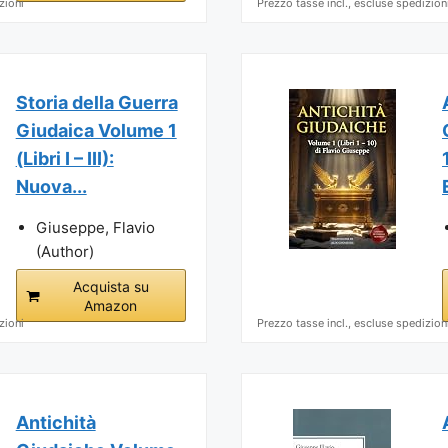
zioni
Prezzo tasse incl., escluse spedizion
Storia della Guerra
Giudaica Volume 1
(Libri I – III):
Nuova...
Giuseppe, Flavio
(Author)
Acquista su
Amazon
zioni
Prezzo tasse incl., escluse spedizion
Antichità