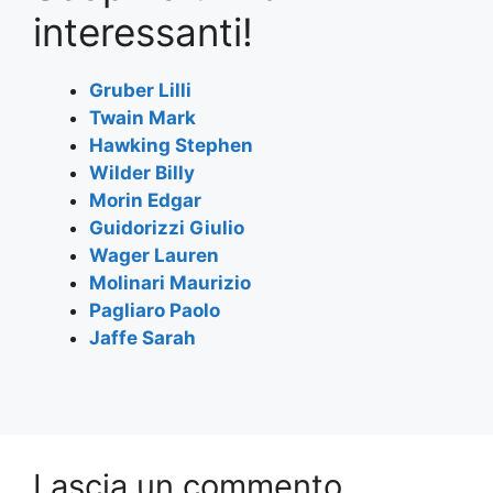
e
er
s
gr
l
e
interessanti!
b
A
a
o
p
m
Gruber Lilli
Twain Mark
o
p
Hawking Stephen
k
Wilder Billy
Morin Edgar
Guidorizzi Giulio
Wager Lauren
Molinari Maurizio
Pagliaro Paolo
Jaffe Sarah
Lascia un commento