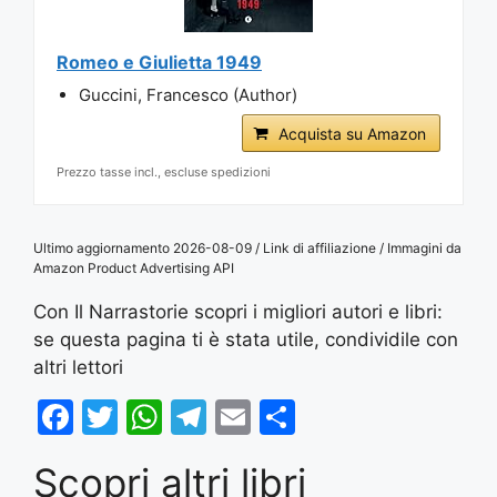
Romeo e Giulietta 1949
Guccini, Francesco (Author)
Acquista su Amazon
Prezzo tasse incl., escluse spedizioni
Ultimo aggiornamento 2026-08-09 / Link di affiliazione / Immagini da
Amazon Product Advertising API
Con Il Narrastorie scopri i migliori autori e libri:
se questa pagina ti è stata utile, condividile con
altri lettori
F
T
W
T
E
S
a
w
h
el
m
h
Scopri altri libri
c
itt
at
e
ai
ar