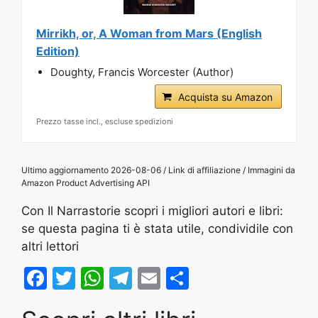
Mirrikh, or, A Woman from Mars (English
Edition)
Doughty, Francis Worcester (Author)
Acquista su Amazon
Prezzo tasse incl., escluse spedizioni
Ultimo aggiornamento 2026-08-06 / Link di affiliazione / Immagini da
Amazon Product Advertising API
Con Il Narrastorie scopri i migliori autori e libri:
se questa pagina ti è stata utile, condividile con
altri lettori
F
T
W
T
E
S
a
w
h
el
m
h