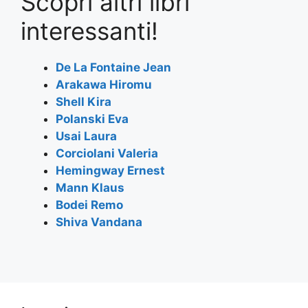
Scopri altri libri
c
itt
at
e
ai
ar
e
er
s
gr
l
e
interessanti!
b
A
a
o
p
m
De La Fontaine Jean
Arakawa Hiromu
o
p
Shell Kira
k
Polanski Eva
Usai Laura
Corciolani Valeria
Hemingway Ernest
Mann Klaus
Bodei Remo
Shiva Vandana