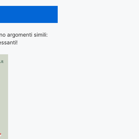
ano argomenti simili:
essanti!