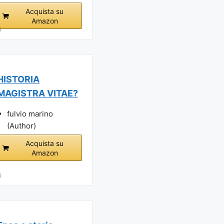
Acquista su
Amazon
i
HISTORIA
MAGISTRA VITAE?
fulvio marino
(Author)
Acquista su
Amazon
i