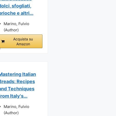
dolci, sfogliati,
brioche e altri...
Marino, Fulvio
(Author)
Acquista su
Amazon
i
Mastering Italian
Breads: Recipes
and Techniques
from Italy's...
Marino, Fulvio
(Author)