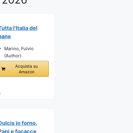
Tutta l'Italia del
pane
Marino, Fulvio
(Author)
Acquista su
Amazon
i
Dulcis in forno.
Pani e focacce