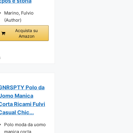
Epos e storia
Marino, Fulvio
(Author)
Acquista su
Amazon
i
GNRSPTY Polo da
Uomo Manica
Corta Ricami Fulvi
Casual Chic...
Polo moda da uomo
manica corta