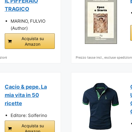
IL PIFFERAIO
TRAGICO
MARINO, FULVIO
(Author)
Acquista su
Amazon
zioni
Prezzo tasse incl., escluse spedizion
Cacio & pepe. La
mia vita in 50
ricette
Editore: Solferino
Acquista su
Amazon