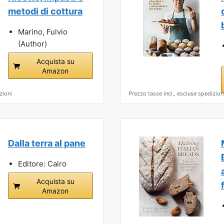
metodi di cottura
Marino, Fulvio
(Author)
Acquista su
Amazon
zioni
Prezzo tasse incl., escluse spedizion
Dalla terra al pane
Editore: Cairo
Acquista su
Amazon