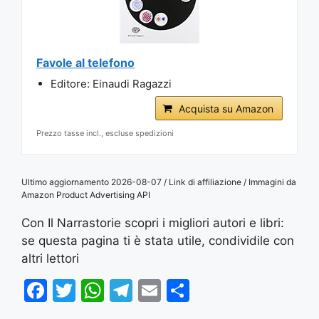
Favole al telefono
Editore: Einaudi Ragazzi
Acquista su Amazon
Prezzo tasse incl., escluse spedizioni
Ultimo aggiornamento 2026-08-07 / Link di affiliazione / Immagini da
Amazon Product Advertising API
Con Il Narrastorie scopri i migliori autori e libri:
se questa pagina ti è stata utile, condividile con
altri lettori
F
T
W
T
E
S
a
w
h
el
m
h