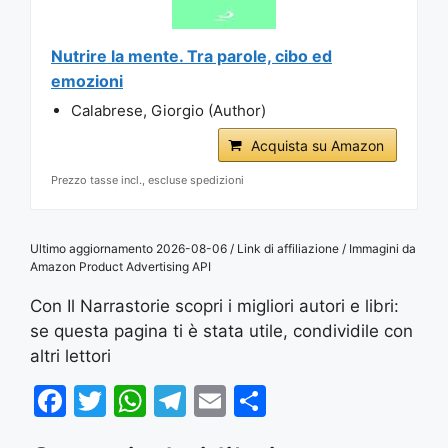
Nutrire la mente. Tra parole, cibo ed
emozioni
Calabrese, Giorgio (Author)
Acquista su Amazon
Prezzo tasse incl., escluse spedizioni
Ultimo aggiornamento 2026-08-06 / Link di affiliazione / Immagini da
Amazon Product Advertising API
Con Il Narrastorie scopri i migliori autori e libri:
se questa pagina ti è stata utile, condividile con
altri lettori
F
T
W
T
E
S
a
w
h
el
m
h