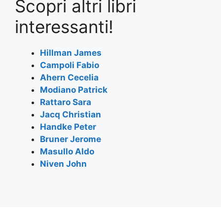
Scopri altri libri
c
itt
at
e
ai
ar
e
er
s
gr
l
e
interessanti!
b
A
a
o
p
m
Hillman James
Campoli Fabio
o
p
Ahern Cecelia
k
Modiano Patrick
Rattaro Sara
Jacq Christian
Handke Peter
Bruner Jerome
Masullo Aldo
Niven John