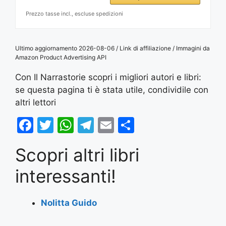
Prezzo tasse incl., escluse spedizioni
Ultimo aggiornamento 2026-08-06 / Link di affiliazione / Immagini da
Amazon Product Advertising API
Con Il Narrastorie scopri i migliori autori e libri:
se questa pagina ti è stata utile, condividile con
altri lettori
F
T
W
T
E
S
a
w
h
el
m
h
Scopri altri libri
c
itt
at
e
ai
ar
e
er
s
gr
l
e
interessanti!
b
A
a
o
p
m
Nolitta Guido
o
p