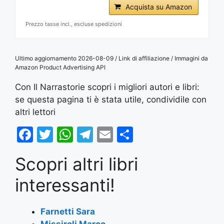
Acquista su Amazon
Prezzo tasse incl., escluse spedizioni
Ultimo aggiornamento 2026-08-09 / Link di affiliazione / Immagini da
Amazon Product Advertising API
Con Il Narrastorie scopri i migliori autori e libri:
se questa pagina ti è stata utile, condividile con
altri lettori
F
T
W
T
E
S
a
w
h
el
m
h
Scopri altri libri
c
itt
at
e
ai
ar
e
er
s
gr
l
e
interessanti!
b
A
a
o
p
m
Farnetti Sara
Missiroli Marco