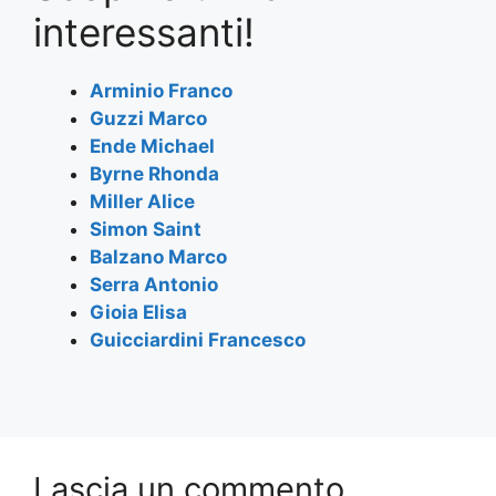
e
er
s
gr
l
e
interessanti!
b
A
a
o
p
m
Arminio Franco
Guzzi Marco
o
p
Ende Michael
k
Byrne Rhonda
Miller Alice
Simon Saint
Balzano Marco
Serra Antonio
Gioia Elisa
Guicciardini Francesco
Lascia un commento