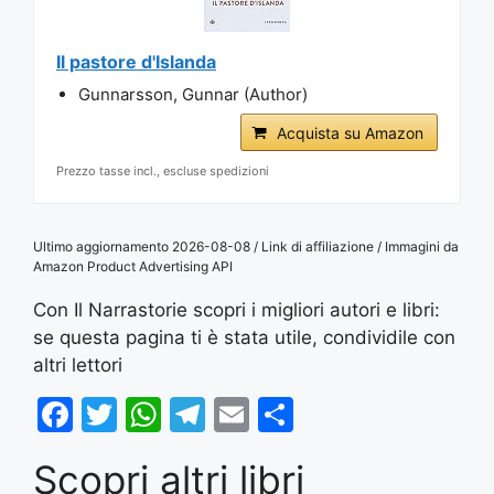
Il pastore d'Islanda
Gunnarsson, Gunnar (Author)
Acquista su Amazon
Prezzo tasse incl., escluse spedizioni
Ultimo aggiornamento 2026-08-08 / Link di affiliazione / Immagini da
Amazon Product Advertising API
Con Il Narrastorie scopri i migliori autori e libri:
se questa pagina ti è stata utile, condividile con
altri lettori
F
T
W
T
E
S
a
w
h
el
m
h
Scopri altri libri
c
itt
at
e
ai
ar