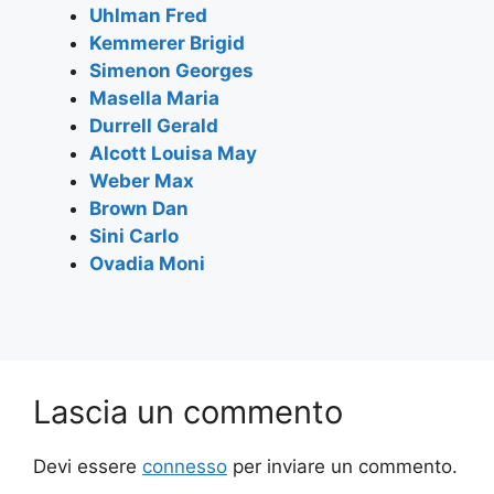
o
p
m
Uhlman Fred
Kemmerer Brigid
o
p
Simenon Georges
k
Masella Maria
Durrell Gerald
Alcott Louisa May
Weber Max
Brown Dan
Sini Carlo
Ovadia Moni
Lascia un commento
Devi essere
connesso
per inviare un commento.