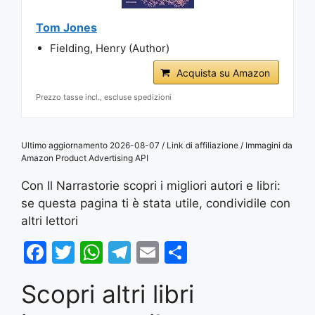
Tom Jones
Fielding, Henry (Author)
Acquista su Amazon
Prezzo tasse incl., escluse spedizioni
Ultimo aggiornamento 2026-08-07 / Link di affiliazione / Immagini da
Amazon Product Advertising API
Con Il Narrastorie scopri i migliori autori e libri:
se questa pagina ti è stata utile, condividile con
altri lettori
F
T
W
T
E
S
a
w
h
el
m
h
Scopri altri libri
c
itt
at
e
ai
ar