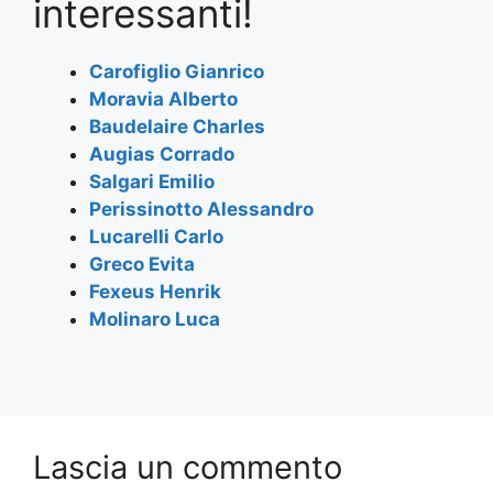
e
er
s
gr
l
e
interessanti!
b
A
a
o
p
m
Carofiglio Gianrico
Moravia Alberto
o
p
Baudelaire Charles
k
Augias Corrado
Salgari Emilio
Perissinotto Alessandro
Lucarelli Carlo
Greco Evita
Fexeus Henrik
Molinaro Luca
Lascia un commento