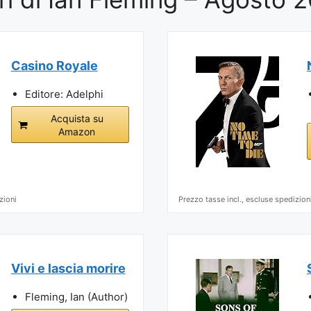
Casino Royale
Editore: Adelphi
Acquista su
Amazon
zioni
Prezzo tasse incl., escluse spedizion
Vivi e lascia morire
Fleming, Ian (Author)