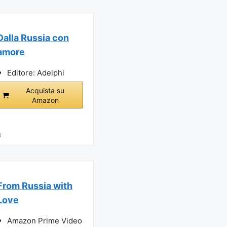
Dalla Russia con
amore
Editore: Adelphi
Acquista su
Amazon
i
From Russia with
Love
Amazon Prime Video