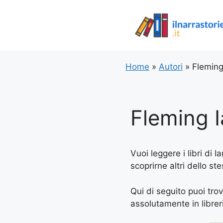
Vai
al
contenuto
Home
»
Autori
»
Fleming
Fleming 
Vuoi leggere i libri di 
scoprirne altri dello st
Qui di seguito puoi trov
assolutamente in libreria