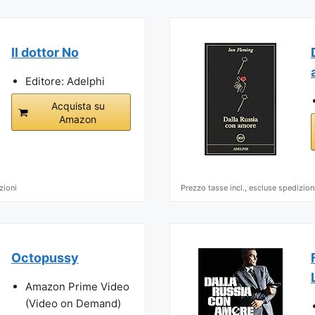
Il dottor No
Editore: Adelphi
Acquista su
Amazon
zioni
Prezzo tasse incl., escluse spedizion
Octopussy
Amazon Prime Video
(Video on Demand)