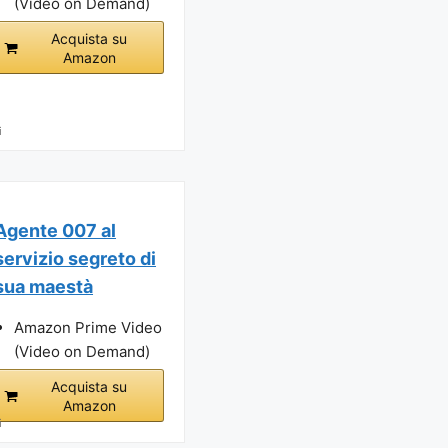
(Video on Demand)
Acquista su
Amazon
i
Agente 007 al
servizio segreto di
sua maestà
Amazon Prime Video
(Video on Demand)
Acquista su
Amazon
i