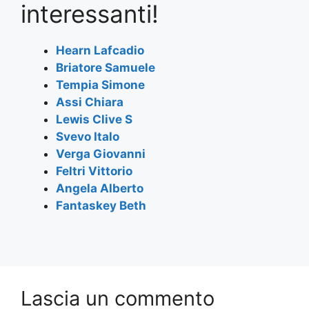
e
er
s
gr
l
e
interessanti!
b
A
a
o
p
m
Hearn Lafcadio
Briatore Samuele
o
p
Tempia Simone
k
Assi Chiara
Lewis Clive S
Svevo Italo
Verga Giovanni
Feltri Vittorio
Angela Alberto
Fantaskey Beth
Lascia un commento