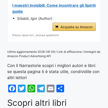
I maestri invisibili. Come incontrare gli Spiriti
guida
Sibaldi, Igor (Author)
Acquista su Amazon
Prezzo tasse incl., escluse spedizioni
Ultimo aggiornamento 2026-08-09 / Link di affiliazione / Immagini da
Amazon Product Advertising API
Con Il Narrastorie scopri i migliori autori e libri:
se questa pagina ti è stata utile, condividile con
altri lettori
F
T
W
T
E
S
a
w
h
el
m
h
Scopri altri libri
c
itt
at
e
ai
ar