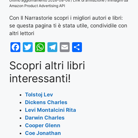
Ultimo aggiornamento 2026-08-06 / Link di affiliazione / Immagini da
Amazon Product Advertising API
Con Il Narrastorie scopri i migliori autori e libri:
se questa pagina ti è stata utile, condividile con
altri lettori
F
T
W
T
E
S
a
w
h
el
m
h
Scopri altri libri
c
itt
at
e
ai
ar
e
er
s
gr
l
e
interessanti!
b
A
a
o
p
m
Tolstoj Lev
Dickens Charles
o
p
Levi Montalcini Rita
k
Darwin Charles
Cooper Glenn
Coe Jonathan