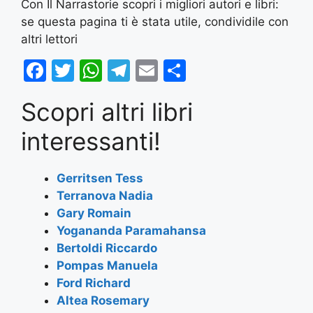
Con Il Narrastorie scopri i migliori autori e libri:
se questa pagina ti è stata utile, condividile con
altri lettori
F
T
W
T
E
S
a
w
h
el
m
h
Scopri altri libri
c
itt
at
e
ai
ar
e
er
s
gr
l
e
interessanti!
b
A
a
o
p
m
Gerritsen Tess
Terranova Nadia
o
p
Gary Romain
k
Yogananda Paramahansa
Bertoldi Riccardo
Pompas Manuela
Ford Richard
Altea Rosemary