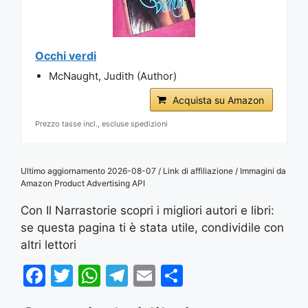
Occhi verdi
McNaught, Judith (Author)
Acquista su Amazon
Prezzo tasse incl., escluse spedizioni
Ultimo aggiornamento 2026-08-07 / Link di affiliazione / Immagini da
Amazon Product Advertising API
Con Il Narrastorie scopri i migliori autori e libri:
se questa pagina ti è stata utile, condividile con
altri lettori
F
T
W
T
E
S
a
w
h
el
m
h