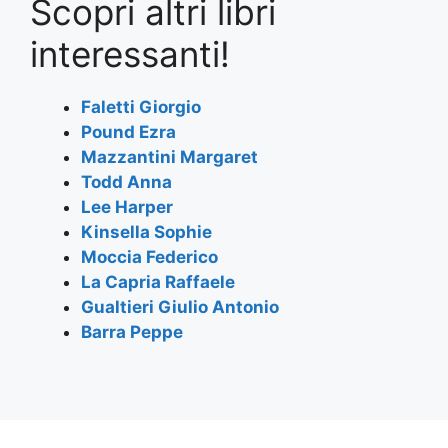
Scopri altri libri
c
itt
at
e
ai
ar
e
er
s
gr
l
e
interessanti!
b
A
a
o
p
m
Faletti Giorgio
Pound Ezra
o
p
Mazzantini Margaret
k
Todd Anna
Lee Harper
Kinsella Sophie
Moccia Federico
La Capria Raffaele
Gualtieri Giulio Antonio
Barra Peppe