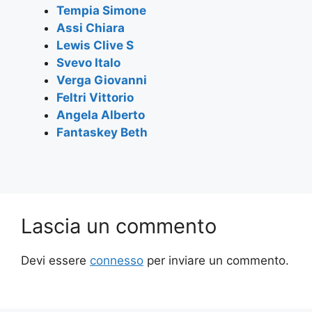
o
p
Tempia Simone
k
Assi Chiara
Lewis Clive S
Svevo Italo
Verga Giovanni
Feltri Vittorio
Angela Alberto
Fantaskey Beth
Lascia un commento
Devi essere
connesso
per inviare un commento.