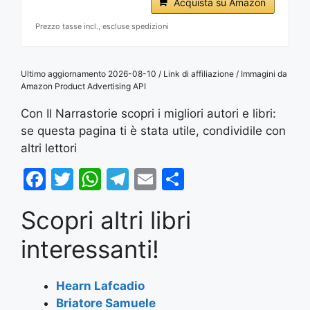
Acquista su Amazon
Prezzo tasse incl., escluse spedizioni
Ultimo aggiornamento 2026-08-10 / Link di affiliazione / Immagini da
Amazon Product Advertising API
Con Il Narrastorie scopri i migliori autori e libri:
se questa pagina ti è stata utile, condividile con
altri lettori
F
T
W
T
E
S
a
w
h
el
m
h
Scopri altri libri
c
itt
at
e
ai
ar
e
er
s
gr
l
e
interessanti!
b
A
a
o
p
m
Hearn Lafcadio
Briatore Samuele