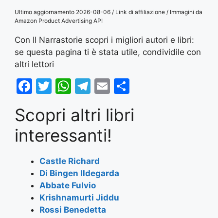
Ultimo aggiornamento 2026-08-06 / Link di affiliazione / Immagini da
Amazon Product Advertising API
Con Il Narrastorie scopri i migliori autori e libri:
se questa pagina ti è stata utile, condividile con
altri lettori
F
T
W
T
E
S
a
w
h
el
m
h
Scopri altri libri
c
itt
at
e
ai
ar
e
er
s
gr
l
e
interessanti!
b
A
a
o
p
m
Castle Richard
Di Bingen Ildegarda
o
p
Abbate Fulvio
k
Krishnamurti Jiddu
Rossi Benedetta