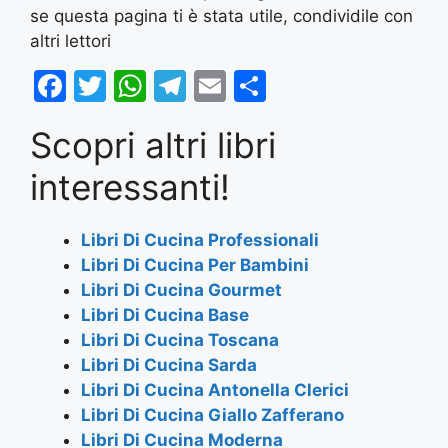
se questa pagina ti è stata utile, condividile con
altri lettori
F
T
W
T
E
S
a
w
h
el
m
h
Scopri altri libri
c
itt
at
e
ai
ar
e
er
s
gr
l
e
interessanti!
b
A
a
o
p
m
Libri Di Cucina Professionali
Libri Di Cucina Per Bambini
o
p
Libri Di Cucina Gourmet
k
Libri Di Cucina Base
Libri Di Cucina Toscana
Libri Di Cucina Sarda
Libri Di Cucina Antonella Clerici
Libri Di Cucina Giallo Zafferano
Libri Di Cucina Moderna