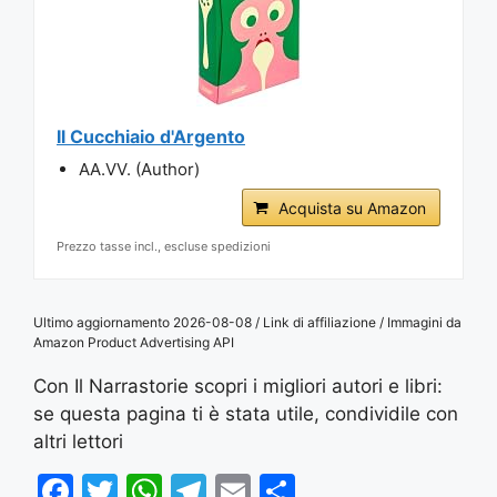
Il Cucchiaio d'Argento
AA.VV. (Author)
Acquista su Amazon
Prezzo tasse incl., escluse spedizioni
Ultimo aggiornamento 2026-08-08 / Link di affiliazione / Immagini da
Amazon Product Advertising API
Con Il Narrastorie scopri i migliori autori e libri:
se questa pagina ti è stata utile, condividile con
altri lettori
F
T
W
T
E
S