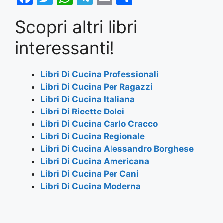
a
w
h
el
m
h
Scopri altri libri
c
itt
at
e
ai
ar
e
er
s
gr
l
e
interessanti!
b
A
a
o
p
m
Libri Di Cucina Professionali
Libri Di Cucina Per Ragazzi
o
p
Libri Di Cucina Italiana
k
Libri Di Ricette Dolci
Libri Di Cucina Carlo Cracco
Libri Di Cucina Regionale
Libri Di Cucina Alessandro Borghese
Libri Di Cucina Americana
Libri Di Cucina Per Cani
Libri Di Cucina Moderna