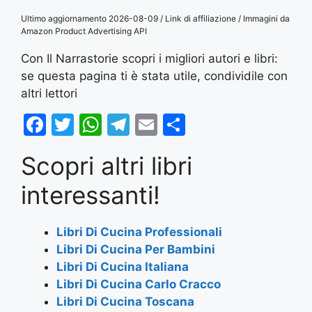
Ultimo aggiornamento 2026-08-09 / Link di affiliazione / Immagini da
Amazon Product Advertising API
Con Il Narrastorie scopri i migliori autori e libri:
se questa pagina ti è stata utile, condividile con
altri lettori
F
T
W
T
E
S
a
w
h
el
m
h
Scopri altri libri
c
itt
at
e
ai
ar
e
er
s
gr
l
e
interessanti!
b
A
a
o
p
m
Libri Di Cucina Professionali
Libri Di Cucina Per Bambini
o
p
Libri Di Cucina Italiana
k
Libri Di Cucina Carlo Cracco
Libri Di Cucina Toscana