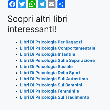
F
T
W
T
E
S
a
w
h
el
m
h
Scopri altri libri
c
itt
at
e
ai
ar
e
er
s
gr
l
e
interessanti!
b
A
a
o
p
m
Libri Di Psicologia Per Ragazzi
Libri Di Psicologia Comportamentale
o
p
Libri Di Psicologia Infantile
k
Libri Di Psicologia Sulla Separazione
Libri Di Psicologia Sociale
Libri Di Psicologia Dello Sport
Libri Di Psicologia Sull’Autostima
Libri Di Psicologia Sui Bambini
Libri Di Psicologia Femminile
Libri Di Psicologia Sul Tradimento