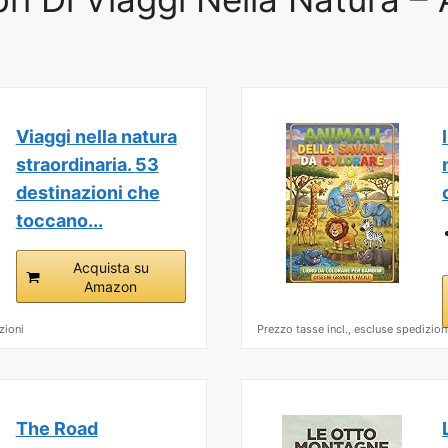
Viaggi nella natura
straordinaria. 53
destinazioni che
toccano...
Acquista su
Amazon
zioni
Prezzo tasse incl., escluse spedizion
The Road