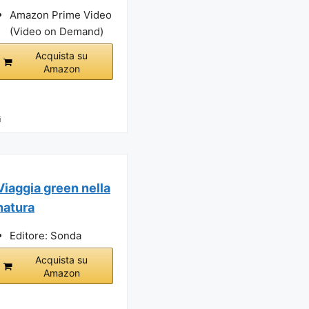
Amazon Prime Video
(Video on Demand)
Acquista su
Amazon
i
Viaggia green nella
natura
Editore: Sonda
Acquista su
Amazon