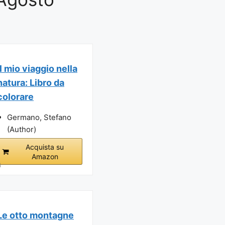
Il mio viaggio nella
natura: Libro da
colorare
Germano, Stefano
(Author)
Acquista su
Amazon
i
Le otto montagne