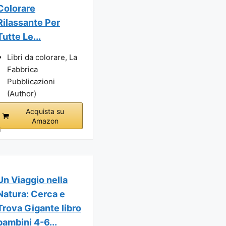
Colorare
Rilassante Per
Tutte Le...
Libri da colorare, La
Fabbrica
Pubblicazioni
(Author)
Acquista su
Amazon
i
Un Viaggio nella
Natura: Cerca e
Trova Gigante libro
bambini 4-6...