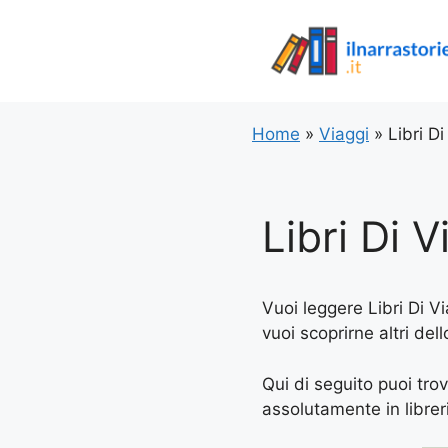
Vai
al
contenuto
Home
»
Viaggi
»
Libri D
Libri Di 
Vuoi leggere Libri Di Vi
vuoi scoprirne altri de
Qui di seguito puoi trov
assolutamente in libreria