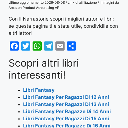
Ultimo aggiornamento 2026-08-08 / Link di affiliazione / Immagini da
Amazon Product Advertising API
Con Il Narrastorie scopri i migliori autori e libri:
se questa pagina ti è stata utile, condividile con
altri lettori
F
T
W
T
E
S
a
w
h
el
m
h
Scopri altri libri
c
itt
at
e
ai
ar
e
er
s
gr
l
e
interessanti!
b
A
a
o
p
m
Libri Fantasy
Libri Fantasy Per Ragazzi Di 12 Anni
o
p
Libri Fantasy Per Ragazzi Di 13 Anni
k
Libri Fantasy Per Ragazze Di 14 Anni
Libri Fantasy Per Ragazzi Di 15 Anni
Libri Fantasy Per Ragazze Di 16 Anni