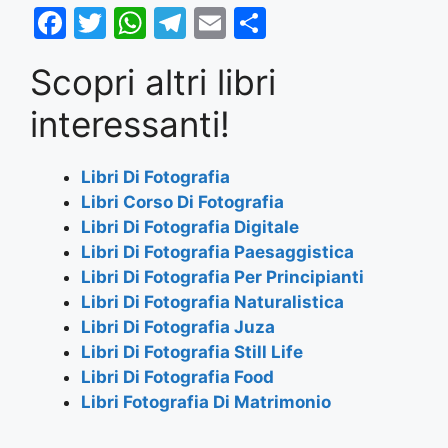
F
T
W
T
E
S
a
w
h
el
m
h
Scopri altri libri
c
itt
at
e
ai
ar
e
er
s
gr
l
e
interessanti!
b
A
a
o
p
m
Libri Di Fotografia
Libri Corso Di Fotografia
o
p
Libri Di Fotografia Digitale
k
Libri Di Fotografia Paesaggistica
Libri Di Fotografia Per Principianti
Libri Di Fotografia Naturalistica
Libri Di Fotografia Juza
Libri Di Fotografia Still Life
Libri Di Fotografia Food
Libri Fotografia Di Matrimonio